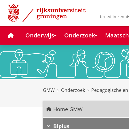
Skip
Skip
to
to
Content
Navigation
breed in kenni
Home
Onderwijs
Onderzoek
Maatsch
GMW
Onderzoek
Pedagogische en
Home GMW
Biplus