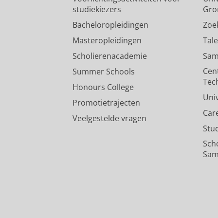
studiekiezers
Gro
Bacheloropleidingen
Zoe
Masteropleidingen
Tal
Scholierenacademie
Sam
Cen
Summer Schools
Tec
Honours College
Uni
Promotietrajecten
Car
Veelgestelde vragen
Stu
Sch
Sam