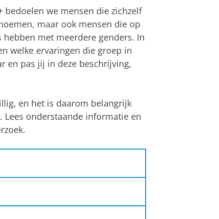
 bedoelen we mensen die zichzelf
ex noemen, maar ook mensen die op
ies hebben met meerdere genders. In
en welke ervaringen die groep in
r en pas jij in deze beschrijving,
lig, en het is daarom belangrijk
. Lees onderstaande informatie en
erzoek.
ten te komen over het welzijn
varingen daar in positieve of
een vragenlijst. Deze vragenlijst