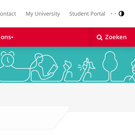
ontact
My University
Student Portal
Contr
Nederlands
English
 ons
Zoeken