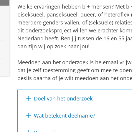
Welke ervaringen hebben bi+ mensen? Met bi+
biseksueel, panseksueel, queer, of heterofl
meerdere genders vallen, of (seksuele) relat
dit onderzoeksproject willen we erachter kom
Nederland heeft. Ben jij tussen de 16 en 55 jaa
dan zijn wij op zoek naar jou!
Meedoen aan het onderzoek is helemaal vrijwil
dat je zelf toestemming geeft om mee te doen
beslis daarna of je wilt meedoen aan het ond
Doel van het onderzoek
Met dit onderzoek proberen we meer te we
Wat betekent deelname?
van bi+ personen in Nederland, en welke er
negatieve zin aan bijdragen.
Het onderzoek bestaat uit het invullen van 