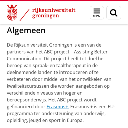
Skip
Skip
to
to
GMW
ABC project
Menu
Zoek
Content
Navigation
en
zoeken
Algemeen
De Rijksuniversiteit Groningen is een van de
partners van het ABC-project – Assisting Better
Communication. Dit project heeft tot doel het
beroep van spraak- en taaltherapeut in de
deelnemende landen te introduceren of te
verbeteren door middel van het ontwikkelen van
kwaliteitscursussen die worden aangeboden op
verschillende niveaus van hoger en
beroepsonderwijs. Het ABC-project wordt
gefinancierd door
Erasmus+.
Erasmus + is een EU-
programma ter ondersteuning van onderwijs,
opleiding, jeugd en sport in Europa.