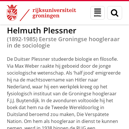
Skip
Skip
to
to
GMW
Personen Expositie
Menu
Zoek
Content
Navigation
en
zoeken
Helmuth Plessner
(1892-1985) Eerste Groningse hoogleraar
in de sociologie
De Duitser Plessner studeerde biologie en filosofie.
Via Max Weber raakte hij geboeid door de jonge
sociologische wetenschap. Als ‘half jood’ emigreerde
hij na de machtsovername van Hitler naar
Nederland, waar hij een werkplek kreeg op het
fysiologisch instituut van de Groningse hoogleraar
F.J.J. Buytendijk. In de avonduren voltooide hij het
boek dat hem na de Tweede Wereldoorlog in
Duitsland beroemd zou maken, Die Verspätete
Nation. Om hem als hoogleraar in dienst te kunnen
nemen, werd in 1938 binnen de RUG een