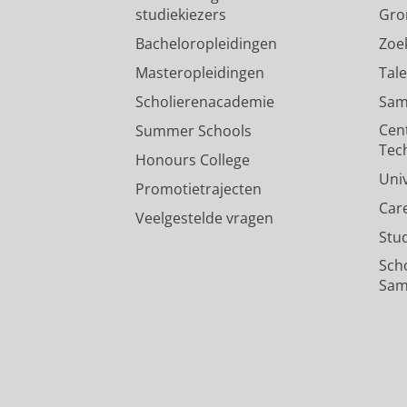
studiekiezers
Gro
Bacheloropleidingen
Zoe
Masteropleidingen
Tal
Scholierenacademie
Sam
Cen
Summer Schools
Tec
Honours College
Uni
Promotietrajecten
Car
Veelgestelde vragen
Stu
Sch
Sam