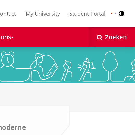
ontact
My University
Student Portal
Contr
Nederlands
English
 ons
Zoeken
 moderne