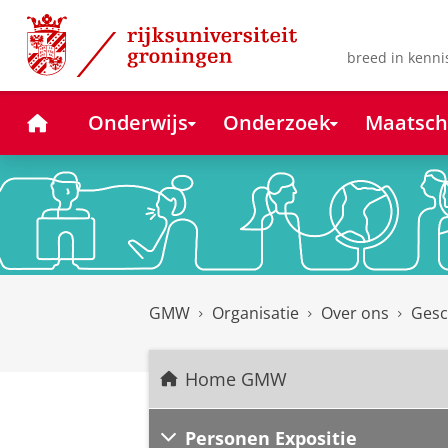
Skip
Skip
to
to
Content
Navigation
breed in kenni
Home
Onderwijs
Onderzoek
Maatsch
GMW
Organisatie
Over ons
Gesc
Home GMW
Personen Expositie