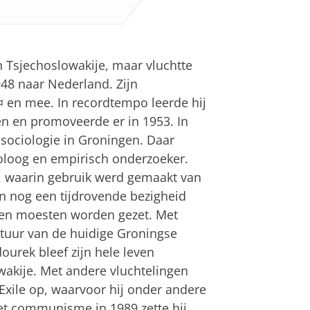
an
om deze video te zien
n Tsjechoslowakije, maar vluchtte
8 naar Nederland. Zijn
¤ en mee. In recordtempo leerde hij
en en promoveerde er in 1953. In
ociologie in Groningen. Daar
oloog en empirisch onderzoeker.
, waarin gebruik werd gemaakt van
n nog een tijdrovende bezigheid
en moesten worden gezet. Met
tuur van de huidige Groningse
ourek bleef zijn hele leven
wakije. Met andere vluchtelingen
n Exile op, waarvoor hij onder andere
het communisme in 1989 zette hij