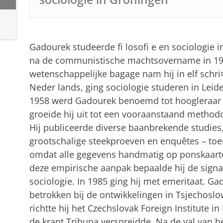
Jules Peschar over Ivan Gadourek
Pas uw cookie instellingen a
Gadourek studeerde fi losofi e en sociologie i
na de communistische machtsovername in 194
wetenschappelijke bagage nam hij in elf schri
Neder lands, ging sociologie studeren in Leid
1958 werd Gadourek benoemd tot hoogleraar s
groeide hij uit tot een vooraanstaand method
Hij publiceerde diverse baanbrekende studies
grootschalige steekproeven en enquêtes – toe
omdat alle gegevens handmatig op ponskaart
deze empirische aanpak bepaalde hij de signa
sociologie. In 1985 ging hij met emeritaat. Gad
betrokken bij de ontwikkelingen in Tsjechoslo
richtte hij het Czechslovak Foreign Institute i
de krant Tribuna verspreidde. Na de val van 