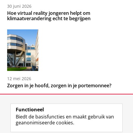
30 juni 2026
Hoe virtual reality jongeren helpt om
klimaatverandering echt te begrijpen
12 mei 2026
Zorgen in je hoofd, zorgen in je portemonnee?
Functioneel
Biedt de basisfuncties en maakt gebruik van
geanonimiseerde cookies.
F
L
R
I
Y