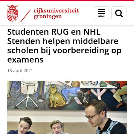
Skip
Skip
to
to
GMW
Menu
Zoek
Content
Navigation
en
zoeken
Studenten RUG en NHL
Stenden helpen middelbare
scholen bij voorbereiding op
examens
13 april 2021