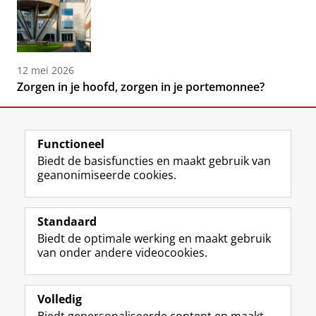
12 mei 2026
Zorgen in je hoofd, zorgen in je portemonnee?
Functioneel
Biedt de basisfuncties en maakt gebruik van
geanonimiseerde cookies.
F
L
R
I
Y
Volg de RUG
a
i
S
n
o
Standaard
c
n
S
s
u
Biedt de optimale werking en maakt gebruik
e
k
-
t
T
Studiekiezers
van onder andere videocookies.
b
e
f
a
u
Maatschappij/bedrijven
o
d
e
g
b
o
I
e
r
e
Alumni
k
n
d
a
-
Volledig
p
-
R
m
k