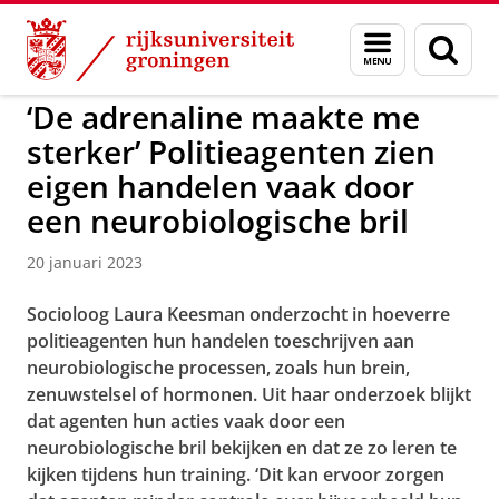
Skip
Skip
to
to
GMW
Menu
Zoek
Content
Navigation
en
zoeken
‘De adrenaline maakte me
sterker’ Politieagenten zien
eigen handelen vaak door
een neurobiologische bril
20 januari 2023
Socioloog Laura Keesman onderzocht in hoeverre
politieagenten hun handelen toeschrijven aan
neurobiologische processen, zoals hun brein,
zenuwstelsel of hormonen. Uit haar onderzoek blijkt
dat agenten hun acties vaak door een
neurobiologische bril bekijken en dat ze zo leren te
kijken tijdens hun training. ‘Dit kan ervoor zorgen