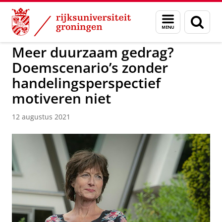
Skip
Skip
to
to
GMW
Menu
Zoek
Content
Navigation
en
zoeken
Meer duurzaam gedrag?
Doemscenario’s zonder
handelingsperspectief
motiveren niet
12 augustus 2021