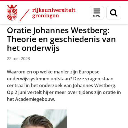
Skip
Skip
to
to
GMW
Menu
Zoek
Content
Navigation
en
zoeken
Oratie Johannes Westberg:
Theorie en geschiedenis van
het onderwijs
22 mei 2023
Waarom en op welke manier zijn Europese
onderwijssystemen ontstaan? Deze vragen staan
centraal in het onderzoek van Johannes Westberg.
Op 2 juni vertelt hij er meer over tijdens zijn oratie in
het Academiegebouw.