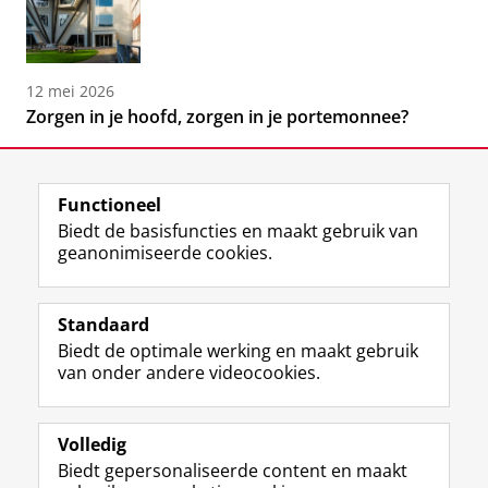
12 mei 2026
Zorgen in je hoofd, zorgen in je portemonnee?
Functioneel
Biedt de basisfuncties en maakt gebruik van
geanonimiseerde cookies.
F
L
R
I
Y
Volg de RUG
a
i
S
n
o
Standaard
c
n
S
s
u
Biedt de optimale werking en maakt gebruik
e
k
-
t
T
Studiekiezers
van onder andere videocookies.
b
e
f
a
u
Maatschappij/bedrijven
o
d
e
g
b
o
I
e
r
e
Alumni
k
n
d
a
-
Volledig
p
-
R
m
k
Biedt gepersonaliseerde content en maakt
Over ons
a
p
i
-
a