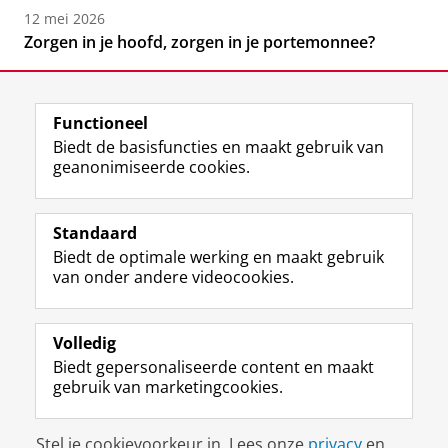
12 mei 2026
Zorgen in je hoofd, zorgen in je portemonnee?
Functioneel
Biedt de basisfuncties en maakt gebruik van
geanonimiseerde cookies.
F
L
R
I
Y
Volg de RUG
a
i
S
n
o
Standaard
c
n
S
s
u
Biedt de optimale werking en maakt gebruik
e
k
-
t
T
Studiekiezers
van onder andere videocookies.
b
e
f
a
u
Maatschappij/bedrijven
o
d
e
g
b
o
I
e
r
e
Alumni
k
n
d
a
-
Volledig
p
-
R
m
k
Biedt gepersonaliseerde content en maakt
Over ons
a
p
i
-
a
gebruik van marketingcookies.
g
a
j
a
n
i
g
k
c
a
Disclaimer & Copyright
Privacy
Cookies
n
i
s
c
a
Stel je cookievoorkeur in. Lees onze
privacy
en