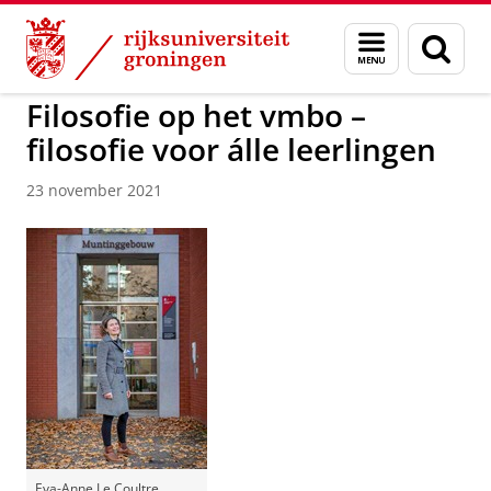
Skip
Skip
to
to
GMW
Menu
Zoek
Content
Navigation
en
zoeken
Filosofie op het vmbo –
filosofie voor álle leerlingen
23 november 2021
Eva-Anne Le Coultre