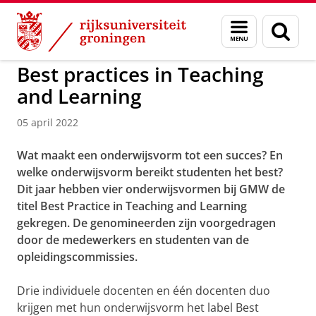
Skip
Skip
to
to
GMW
Menu
Zoek
Content
Navigation
en
zoeken
Best practices in Teaching
and Learning
05 april 2022
Wat maakt een onderwijsvorm tot een succes? En
welke onderwijsvorm bereikt studenten het best?
Dit jaar hebben vier onderwijsvormen bij GMW de
titel Best Practice in Teaching and Learning
gekregen. De genomineerden zijn voorgedragen
door de medewerkers en studenten van de
opleidingscommissies.
Drie individuele docenten en één docenten duo
krijgen met hun onderwijsvorm het label Best