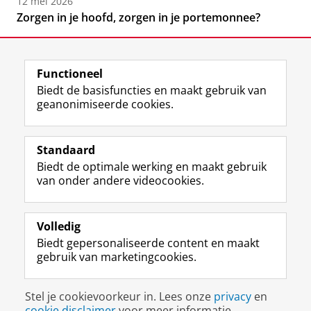
12 mei 2026
Zorgen in je hoofd, zorgen in je portemonnee?
Functioneel
Biedt de basisfuncties en maakt gebruik van
geanonimiseerde cookies.
F
L
R
I
Y
Volg de RUG
a
i
S
n
o
Standaard
c
n
S
s
u
Biedt de optimale werking en maakt gebruik
e
k
-
t
T
Studiekiezers
van onder andere videocookies.
b
e
f
a
u
Maatschappij/bedrijven
o
d
e
g
b
o
I
e
r
e
Alumni
k
n
d
a
-
Volledig
p
-
R
m
k
Biedt gepersonaliseerde content en maakt
Over ons
a
p
i
-
a
gebruik van marketingcookies.
g
a
j
a
n
i
g
k
c
a
Disclaimer & Copyright
Privacy
Cookies
n
i
s
c
a
Stel je cookievoorkeur in. Lees onze
privacy
en
Inloggen
a
n
u
o
l
cookie disclaimer
voor meer informatie.