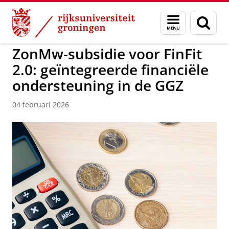
Skip
Skip
to
to
GMW
Menu
Zoek
Content
Navigation
en
zoeken
ZonMw-subsidie voor FinFit
2.0: geïntegreerde financiële
ondersteuning in de GGZ
04 februari 2026