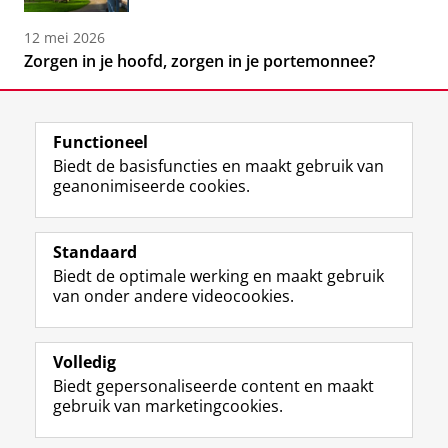
12 mei 2026
Zorgen in je hoofd, zorgen in je portemonnee?
Functioneel
Biedt de basisfuncties en maakt gebruik van
geanonimiseerde cookies.
F
L
R
I
Y
Volg de RUG
a
i
S
n
o
Standaard
c
n
S
s
u
Biedt de optimale werking en maakt gebruik
e
k
-
t
T
Studiekiezers
van onder andere videocookies.
b
e
f
a
u
Maatschappij/bedrijven
o
d
e
g
b
o
I
e
r
e
Alumni
k
n
d
a
-
Volledig
p
-
R
m
k
Biedt gepersonaliseerde content en maakt
Over ons
a
p
i
-
a
gebruik van marketingcookies.
g
a
j
a
n
i
g
k
c
a