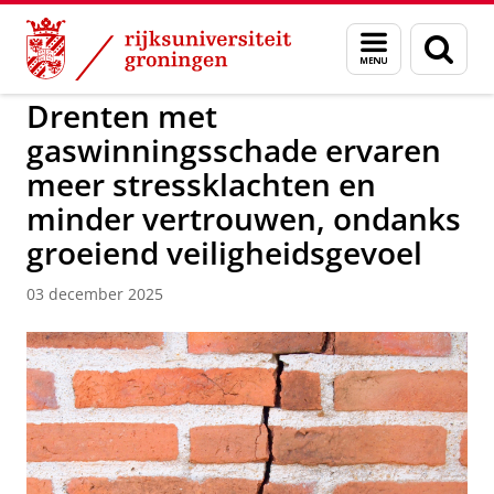
Skip
Skip
to
to
GMW
Menu
Zoek
Content
Navigation
en
zoeken
Drenten met
gaswinningsschade ervaren
meer stressklachten en
minder vertrouwen, ondanks
groeiend veiligheidsgevoel
03 december 2025