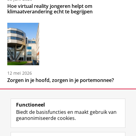
Hoe virtual reality jongeren helpt om
klimaatverandering echt te begrijpen
12 mei 2026
Zorgen in je hoofd, zorgen in je portemonnee?
Functioneel
Biedt de basisfuncties en maakt gebruik van
geanonimiseerde cookies.
F
L
R
I
Y
Volg de RUG
a
i
S
n
o