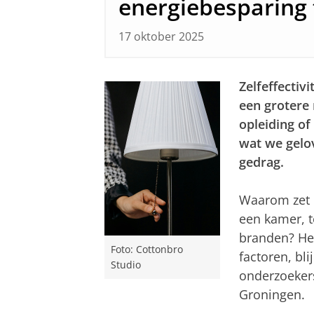
energiebesparing 
17 oktober 2025
Zelfeffectiv
een grotere r
opleiding of
wat we gelo
gedrag.
Waarom zet d
een kamer, t
branden? Het
Foto: Cottonbro
factoren, bl
Studio
onderzoekers
Groningen.