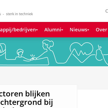
C
s - sterk in techniek
appij/bedrijven
Alumni
Nieuws
Over
ctoren blijken
achtergrond bij