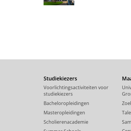
Studiekiezers
Maa
Voorlichtingsactiviteiten voor
Univ
studiekiezers
Gro
Bacheloropleidingen
Zoe
Masteropleidingen
Tal
Scholierenacademie
Sam
Cen