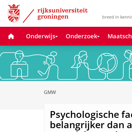
Skip
Skip
to
to
Content
Navigation
breed in kenni
Home
Onderwijs
Onderzoek
Maatsch
GMW
Psychologische fa
belangrijker dan 