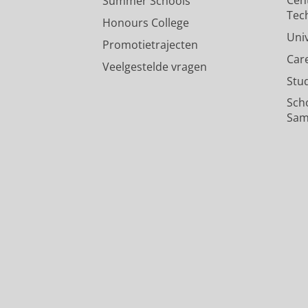
Summer Schools
Tec
Honours College
Uni
Promotietrajecten
Car
Veelgestelde vragen
Stu
Sch
Sam