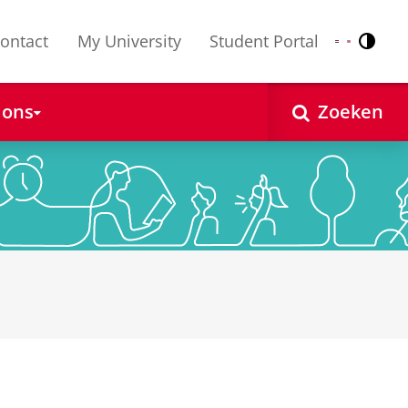
ontact
My University
Student Portal
Contr
Nederlands
English
 ons
Zoeken