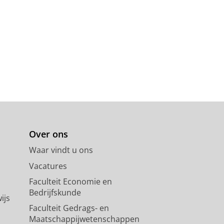
Over ons
Waar vindt u ons
Vacatures
Faculteit Economie en
Bedrijfskunde
ijs
Faculteit Gedrags- en
Maatschappijwetenschappen