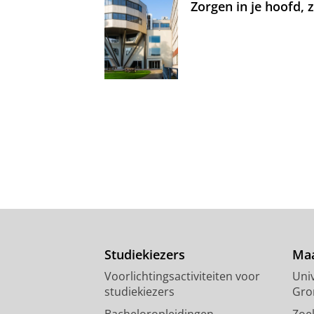
Zorgen in je hoofd,
Studiekiezers
Maa
Voorlichtingsactiviteiten voor
Univ
studiekiezers
Gro
Bacheloropleidingen
Zoe