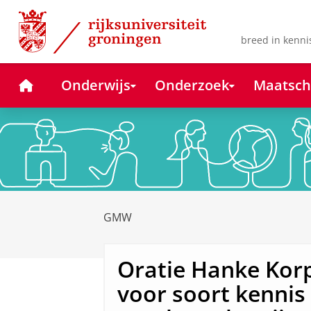
Skip
Skip
to
to
Content
Navigation
breed in kenni
Home
Onderwijs
Onderzoek
Maatsch
GMW
Oratie Hanke Kor
voor soort kenni