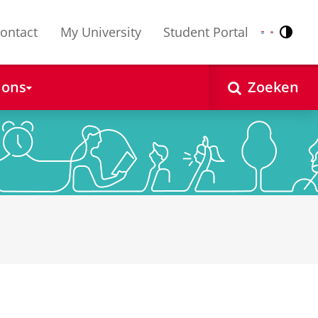
ontact
My University
Student Portal
Contr
Nederlands
English
 ons
Zoeken