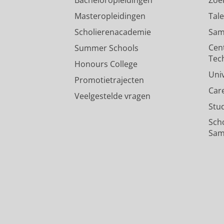
Masteropleidingen
Tal
Scholierenacademie
Sam
Cen
Summer Schools
Tec
Honours College
Uni
Promotietrajecten
Car
Veelgestelde vragen
Stu
Sch
Sam