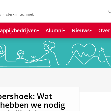
C
s - sterk in techniek
appij/bedrijven
Alumni
Nieuws
Over
pershoek: Wat
s hebben we nodig