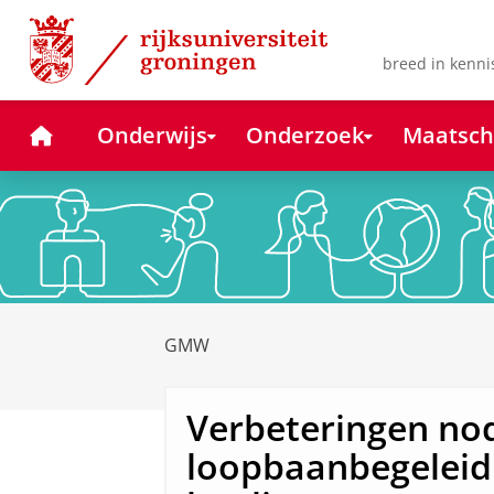
Skip
Skip
to
to
Content
Navigation
breed in kenni
Home
Onderwijs
Onderzoek
Maatsch
GMW
Verbeteringen nod
loopbaanbegeleid