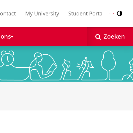
ontact
My University
Student Portal
Contr
Nederlands
English
 ons
Zoeken