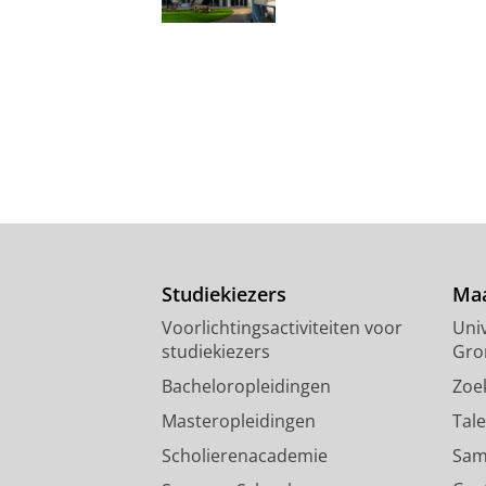
Studiekiezers
Maa
Voorlichtingsactiviteiten voor
Univ
studiekiezers
Gro
Bacheloropleidingen
Zoe
Masteropleidingen
Tal
Scholierenacademie
Sam