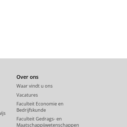
Over ons
Waar vindt u ons
Vacatures
Faculteit Economie en
Bedrijfskunde
ijs
Faculteit Gedrags- en
Maatschappijwetenschappen