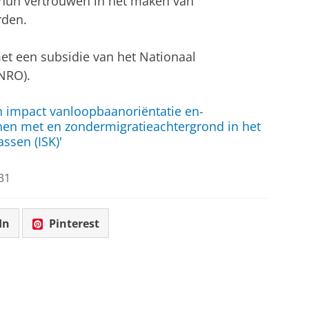
 hun vertrouwen in het maken van
rden.
et een subsidie van het Nationaal
NRO).
n impact vanloopbaanoriëntatie en-
nen met en zondermigratieachtergrond in het
ssen (ISK)'
31
In
Pinterest