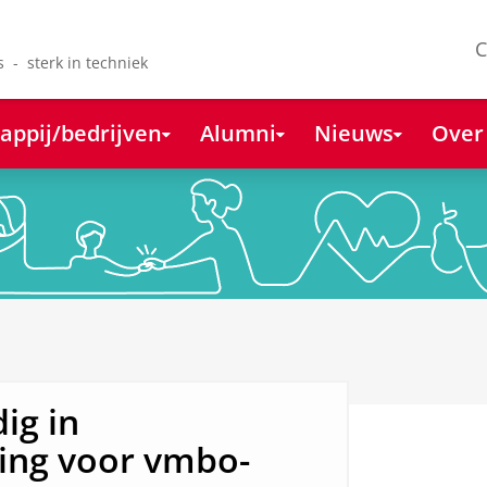
C
s - sterk in techniek
appij/bedrijven
Alumni
Nieuws
Over
ig in
ing voor vmbo-