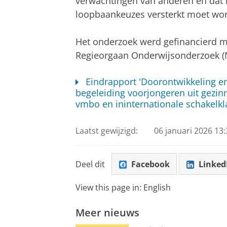
verwachtingen van anderen en dat
loopbaankeuzes versterkt moet wo
Het onderzoek werd gefinancierd m
Regieorgaan Onderwijsonderzoek (
Eindrapport 'Doorontwikkeling e
begeleiding voorjongeren uit gezin
vmbo en ininternationale schakelkla
Laatst gewijzigd:
06 januari 2026 13:
Deel dit
Facebook
Linked
View this page in:
English
Meer nieuws