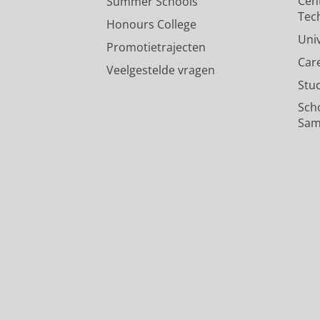
Cen
Summer Schools
Tec
Honours College
Uni
Promotietrajecten
Car
Veelgestelde vragen
Stu
Sch
Sam