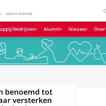
C
s - sterk in techniek
appij/bedrijven
Alumni
Nieuws
Over
n benoemd tot
aar versterken