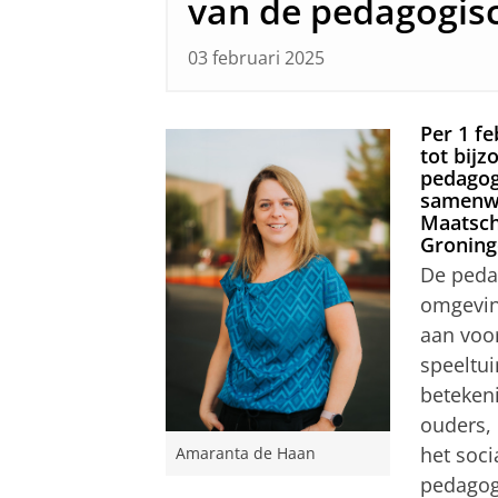
van de pedagogisc
03 februari 2025
Per 1 f
tot bij
pedagogi
samenwe
Maatsch
Groninge
De peda
omgevin
aan voo
speeltui
betekeni
ouders,
het soci
Amaranta de Haan
pedagog