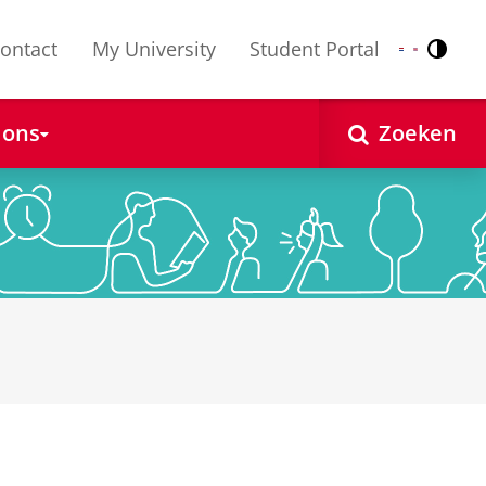
ontact
My University
Student Portal
Contr
Nederlands
English
 ons
Zoeken