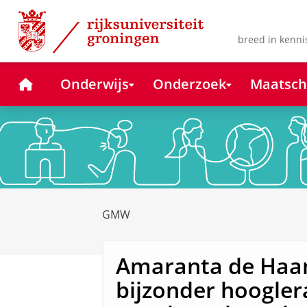
Skip
Skip
to
to
Content
Navigation
breed in kenni
Home
Onderwijs
Onderzoek
Maatsch
GMW
Amaranta de Haa
bijzonder hoogler