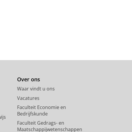
Over ons
Waar vindt u ons
Vacatures
Faculteit Economie en
Bedrijfskunde
ijs
Faculteit Gedrags- en
Maatschappijwetenschappen