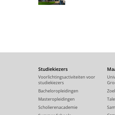
Studiekiezers
Maa
Voorlichtingsactiviteiten voor
Univ
studiekiezers
Gro
Bacheloropleidingen
Zoe
Masteropleidingen
Tal
Scholierenacademie
Sam