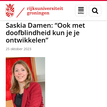
Skip
Skip
to
to
GMW
Menu
Zoek
Content
Navigation
en
zoeken
Saskia Damen: “Ook met
doofblindheid kun je je
ontwikkelen”
25 oktober 2023