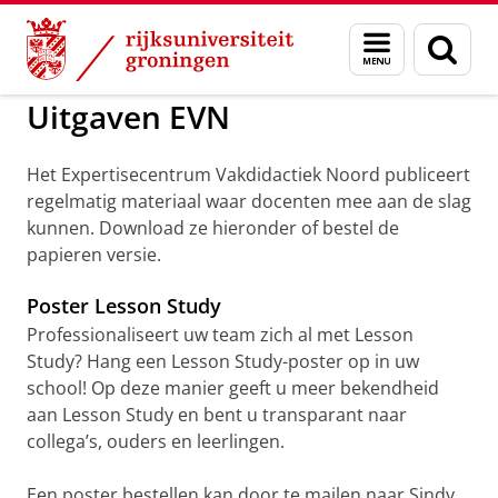
Skip
Skip
to
to
GMW
Expertisecentrum Vakdidactiek Noord
Menu
Zoek
Content
Navigation
en
zoeken
Uitgaven EVN
Het Expertisecentrum Vakdidactiek Noord publiceert
regelmatig materiaal waar docenten mee aan de slag
kunnen. Download ze hieronder of bestel de
papieren versie.
Poster Lesson Study
Professionaliseert uw team zich al met Lesson
Study? Hang een Lesson Study-poster op in uw
school! Op deze manier geeft u meer bekendheid
aan Lesson Study en bent u transparant naar
collega’s, ouders en leerlingen.
Een poster bestellen kan door te mailen naar Sindy