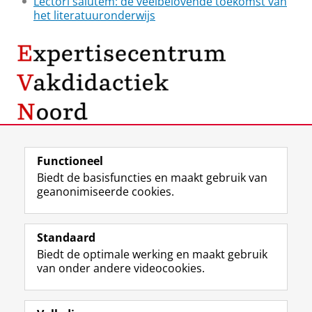
Lectori salutem: de veelbelovende toekomst van
het literatuuronderwijs
Laatst gewijzigd:
15 juli 2024 11:01
Functioneel
Biedt de basisfuncties en maakt gebruik van
geanonimiseerde cookies.
F
L
R
I
Y
Volg de RUG
a
i
S
n
o
Standaard
c
n
S
s
u
Biedt de optimale werking en maakt gebruik
e
k
-
t
T
Studiekiezers
van onder andere videocookies.
b
e
f
a
u
Maatschappij/bedrijven
o
d
e
g
b
o
I
e
r
e
Alumni