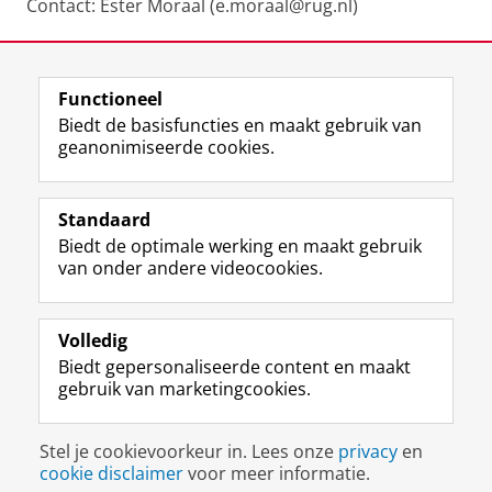
Contact: Ester Moraal (e.moraal@rug.nl)
Functioneel
Biedt de basisfuncties en maakt gebruik van
geanonimiseerde cookies.
F
L
R
I
Y
Volg de RUG
a
i
S
n
o
Standaard
c
n
S
s
u
Biedt de optimale werking en maakt gebruik
e
k
-
t
T
Studiekiezers
van onder andere videocookies.
b
e
f
a
u
Maatschappij/bedrijven
o
d
e
g
b
o
I
e
r
e
Alumni
k
n
d
a
-
Volledig
p
-
R
m
k
Biedt gepersonaliseerde content en maakt
Over ons
a
p
i
-
a
gebruik van marketingcookies.
g
a
j
a
n
i
g
k
c
a
Disclaimer & Copyright
Privacy
Cookies
n
i
s
c
a
Stel je cookievoorkeur in. Lees onze
privacy
en
Inloggen
a
n
u
o
l
cookie disclaimer
voor meer informatie.