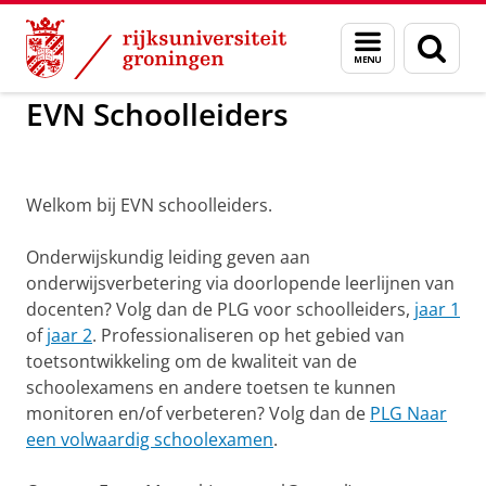
Skip
Skip
to
to
GMW
EVN Schoolleiders
Menu
Zoek
Content
Navigation
en
zoeken
EVN Schoolleiders
EVN Schoolleiders
Welkom bij EVN schoolleiders.
Onderwijskundig leiding geven aan
onderwijsverbetering via doorlopende leerlijnen van
docenten? Volg dan de PLG voor schoolleiders,
jaar 1
of
jaar 2
. Professionaliseren op het gebied van
toetsontwikkeling om de kwaliteit van de
schoolexamens en andere toetsen te kunnen
monitoren en/of verbeteren? Volg dan de
PLG Naar
een volwaardig schoolexamen
.