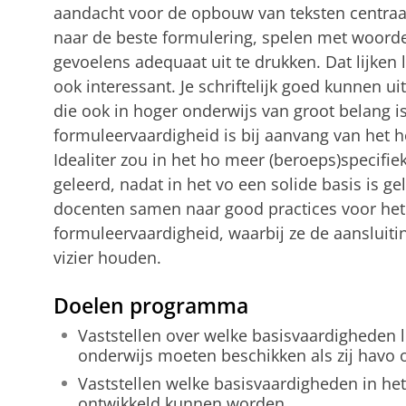
aandacht voor de opbouw van teksten centraal
naar de beste formulering, spelen met woorde
gevoelens adequaat uit te drukken. Dat lijken 
ook interessant. Je schriftelijk goed kunnen u
die ook in hoger onderwijs van groot belang i
formuleervaardigheid is bij aanvang van het h
Idealiter zou in het ho meer (beroeps)specif
geleerd, nadat in het vo een solide basis is g
docenten samen naar good practices voor het o
formuleervaardigheid, waarbij ze de aansluiti
vizier houden.
Doelen programma
Vaststellen over welke basisvaardigheden l
onderwijs moeten beschikken als zij havo o
Vaststellen welke basisvaardigheden in he
ontwikkeld kunnen worden