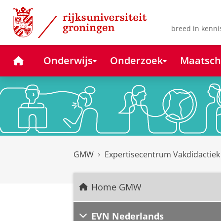
Skip
Skip
to
to
Content
Navigation
breed in kenni
Home
Onderwijs
Onderzoek
Maatsch
GMW
Expertisecentrum Vakdidactie
Home GMW
EVN Nederlands