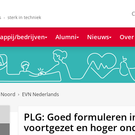
C
s - sterk in techniek
appij/bedrijven
Alumni
Nieuws
Over
k Noord
EVN Nederlands
PLG: Goed formuleren i
voortgezet en hoger on