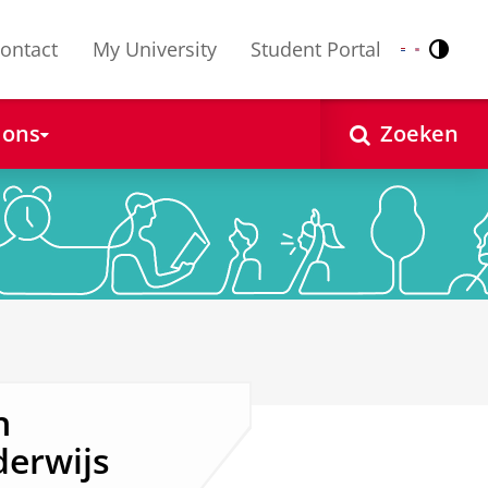
ontact
My University
Student Portal
Contr
Nederlands
English
 ons
Zoeken
n
derwijs