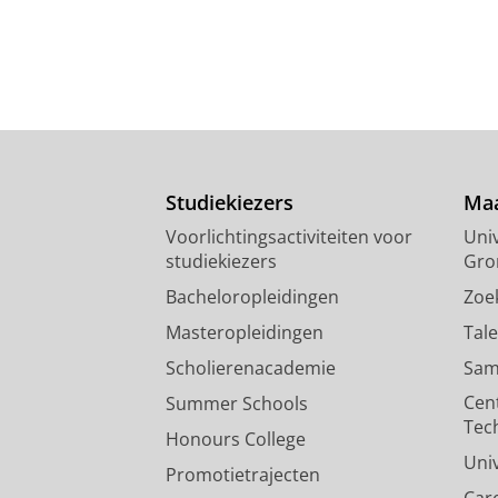
Studiekiezers
Maa
Voorlichtingsactiviteiten voor
Univ
studiekiezers
Gro
Bacheloropleidingen
Zoe
Masteropleidingen
Tal
Scholierenacademie
Sam
Cen
Summer Schools
Tec
Honours College
Uni
Promotietrajecten