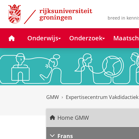
Skip
Skip
to
to
Content
Navigation
breed in kenni
Home
Onderwijs
Onderzoek
Maatsch
GMW
Expertisecentrum Vakdidactie
Home GMW
Frans