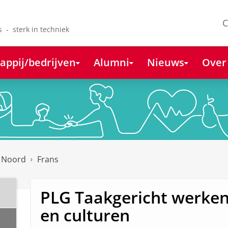
C
s - sterk in techniek
appij/bedrijven
Alumni
Nieuws
Over
k Noord
Frans
PLG Taakgericht werken
en culturen