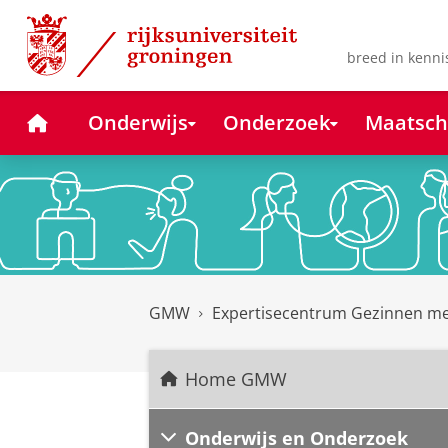
Skip
Skip
to
to
Content
Navigation
breed in kenni
Home
Onderwijs
Onderzoek
Maatsch
GMW
Expertisecentrum Gezinnen m
Home GMW
Onderwijs en Onderzoek