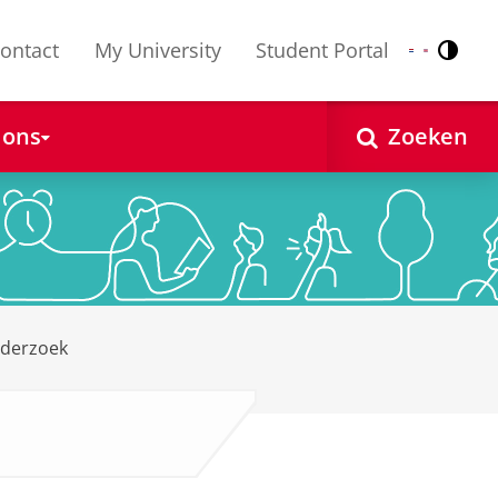
ontact
My University
Student Portal
Contr
Nederlands
English
 ons
Zoeken
nderzoek