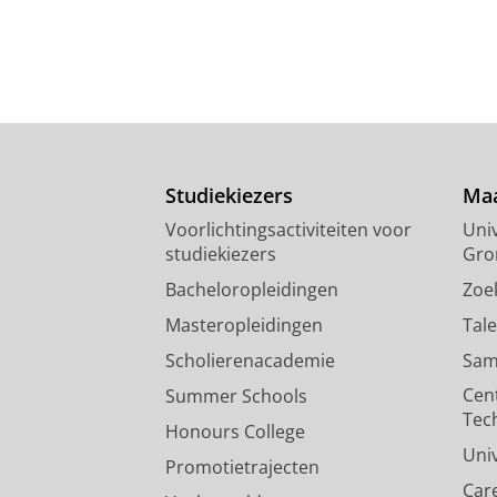
Studiekiezers
Maa
Voorlichtingsactiviteiten voor
Univ
studiekiezers
Gro
Bacheloropleidingen
Zoe
Masteropleidingen
Tal
Scholierenacademie
Sam
Cen
Summer Schools
Tec
Honours College
Uni
Promotietrajecten
Car