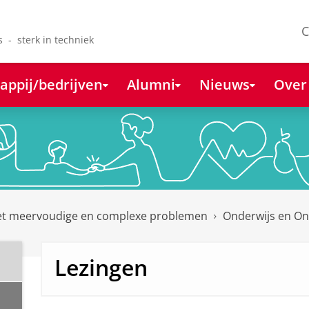
C
s - sterk in techniek
appij/bedrijven
Alumni
Nieuws
Over
et meervoudige en complexe problemen
Onderwijs en O
Lezingen