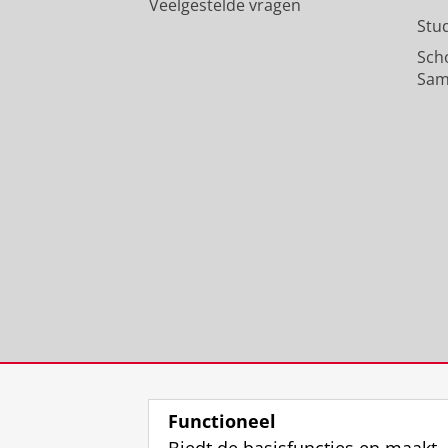
Veelgestelde vragen
Stu
Sch
Sam
Functioneel
Biedt de basisfuncties en maakt