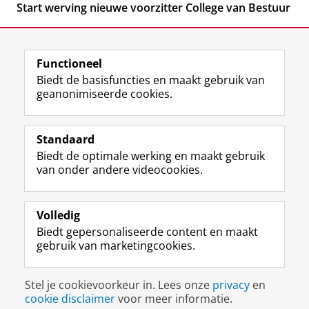
Start werving nieuwe voorzitter College van Bestuur
Functioneel
Biedt de basisfuncties en maakt gebruik van
geanonimiseerde cookies.
F
L
R
I
Y
Volg de RUG
a
i
S
n
o
Standaard
c
n
S
s
u
Biedt de optimale werking en maakt gebruik
e
k
-
t
T
Studiekiezers
van onder andere videocookies.
b
e
f
a
u
Maatschappij/bedrijven
o
d
e
g
b
o
I
e
r
e
Alumni
k
n
d
a
-
Volledig
p
-
R
m
k
Biedt gepersonaliseerde content en maakt
Over ons
a
p
i
-
a
gebruik van marketingcookies.
g
a
j
a
n
i
g
k
c
a
Disclaimer & Copyright
Privacy
Cookies
n
i
s
c
a
Stel je cookievoorkeur in. Lees onze
privacy
en
Inloggen
a
n
u
o
l
cookie disclaimer
voor meer informatie.