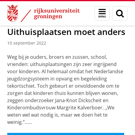
Skip
Skip
to
to
Expertisecentrum Gezinnen met meervoudige e
Menu
Zoek
Content
Navigation
en
zoeken
Uithuisplaatsen moet anders
10 september 2022
Weg bij je ouders, broers en zussen, school,
vrienden: uithuisplaatsingen zijn zeer ingrijpend
voor kinderen. Al helemaal omdat het Nederlandse
jeugdzorgsysteem in opvang en begeleiding
tekortschiet. Toch gebeurt er onvoldoende om te
zorgen dat kinderen thuis kunnen blijven wonen,
zeggen onderzoeker Jana-Knot Dickscheit en
Kinderombudsvrouw Margrite Kalverboer. ,,We
weten wel wat nodig is, maar we doen het te
weinig.”......