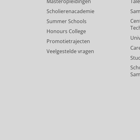
Masteropleidingen
Tal
Scholierenacademie
Sam
Cen
Summer Schools
Tec
Honours College
Uni
Promotietrajecten
Car
Veelgestelde vragen
Stu
Sch
Sam