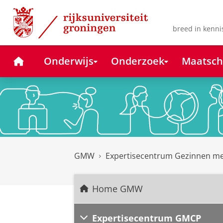
Skip
Skip
to
to
Content
Navigation
breed in kenni
Home
Onderwijs
Onderzoek
Maatsch
GMW
Expertisecentrum Gezinnen m
Home GMW
Expertisecentrum GMCP