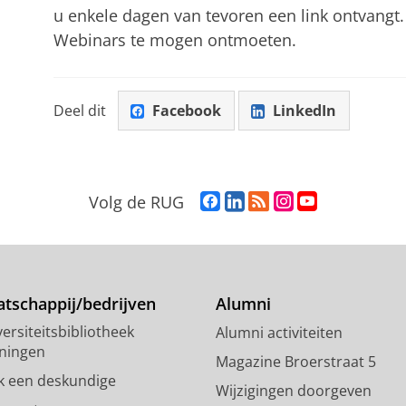
u enkele dagen van tevoren een link ontvangt
Webinars te mogen ontmoeten.
Deel dit
Facebook
LinkedIn
F
L
R
I
Y
Volg de RUG
a
i
S
n
o
c
n
S
s
u
e
k
-
t
T
b
e
f
a
u
o
d
e
g
b
tschappij/bedrijven
Alumni
o
I
e
r
e
ersiteitsbibliotheek
Alumni activiteiten
k
n
d
a
-
ningen
p
-
R
m
k
Magazine Broerstraat 5
a
p
i
-
a
k een deskundige
Wijzigingen doorgeven
g
a
j
a
n