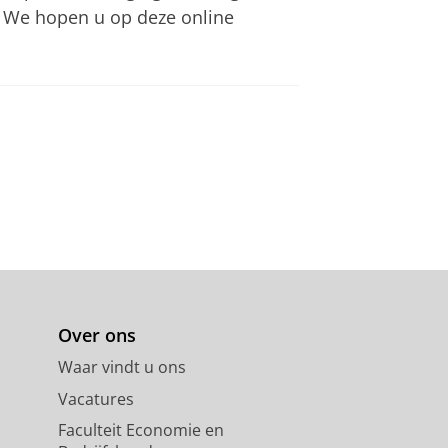
. We hopen u op deze online
Over ons
Waar vindt u ons
Vacatures
Faculteit Economie en