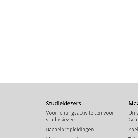
Studiekiezers
Maa
Voorlichtingsactiviteiten voor
Univ
studiekiezers
Gro
Bacheloropleidingen
Zoe