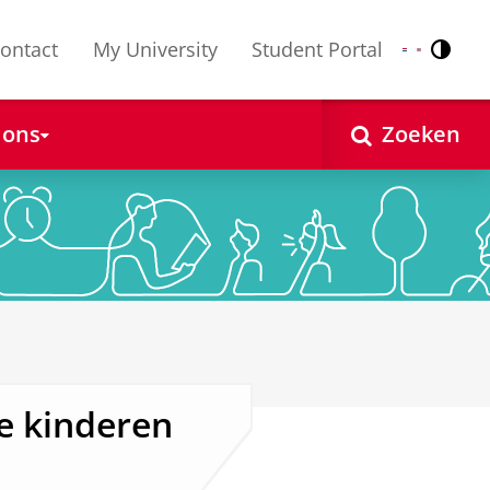
ontact
My University
Student Portal
Contr
Nederlands
English
 ons
Zoeken
e kinderen