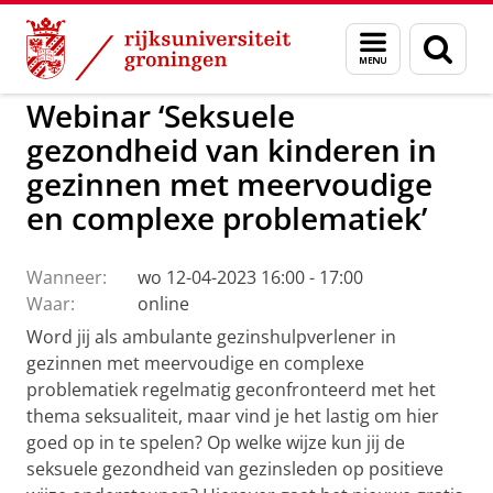
Skip
Skip
to
to
Expertisecentrum Gezinnen met meervoudige e
Menu
Zoek
Content
Navigation
en
zoeken
Webinar ‘Seksuele
gezondheid van kinderen in
gezinnen met meervoudige
en complexe problematiek’
Wanneer:
wo 12-04-2023 16:00 - 17:00
Waar:
online
Word jij als ambulante gezinshulpverlener in
gezinnen met meervoudige en complexe
problematiek regelmatig geconfronteerd met het
thema seksualiteit, maar vind je het lastig om hier
goed op in te spelen? Op welke wijze kun jij de
seksuele gezondheid van gezinsleden op positieve