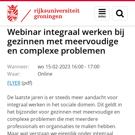
Skip
Skip
to
to
Expertisecentrum Gezinnen met meervoudige e
Menu
Zoek
Content
Navigation
en
zoeken
Webinar integraal werken bij
gezinnen met meervoudige
en complexe problemen
Wanneer:
wo 15-02-2023 16:00 - 17:00
Waar:
Online
FLYER
(pdf)
De laatste jaren is er steeds meer aandacht voor
integraal werken in het sociale domein. Dit geldt in
het bijzonder voor gezinnen met meervoudige en
complexe problemen die met meerdere
professionals en organisaties te maken hebben.
Maar wat verstaan we eigenlijk onder integraal