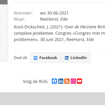
Wanneer:
wo 30-06-2021
Waar:
ReeHorst, Ede
Knot-Dickscheit, J. (2021): O
ver de Herziene Ric
complexe problemen.
Congres «Congres met m
problemen», 30 juni 2021, ReeHorst, Ede
Deel dit
Facebook
LinkedIn
F
L
R
I
Y
Volg de RUG
a
i
S
n
o
c
n
S
s
u
e
k
-
t
T
b
e
f
a
u