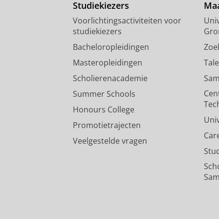
Studiekiezers
Maa
Voorlichtingsactiviteiten voor
Univ
studiekiezers
Gro
Bacheloropleidingen
Zoe
Masteropleidingen
Tal
Scholierenacademie
Sam
Cen
Summer Schools
Tec
Honours College
Uni
Promotietrajecten
Car
Veelgestelde vragen
Stu
Sch
Sam