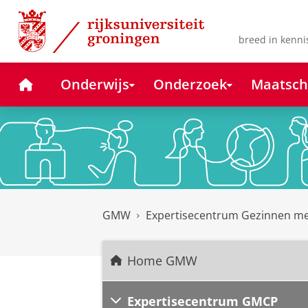
Skip
Skip
to
to
Content
Navigation
breed in kenni
Home
Onderwijs
Onderzoek
Maatsch
GMW
Expertisecentrum Gezinnen m
Home GMW
Expertisecentrum GMCP