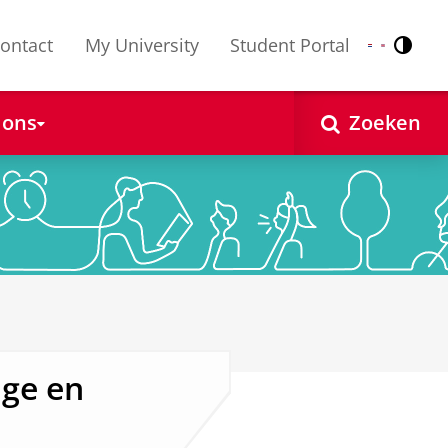
ontact
My University
Student Portal
Contr
Nederlands
English
 ons
Zoeken
ge en