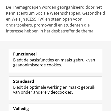
De Themagroepen worden georganiseerd door het
Kenniscentrum Sociale Wetenschappen, Gezondheid
en Welzijn (CESSHW) en staan open voor
onderzoekers, promovendi en studenten die
interesse hebben in het desbetreffende thema.
Laatst gewijzigd:
17 juni 2026 16:24
Functioneel
View this page in:
English
Biedt de basisfuncties en maakt gebruik van
geanonimiseerde cookies.
F
L
R
I
Y
Volg de RUG
a
i
S
n
o
Standaard
c
n
S
s
u
Biedt de optimale werking en maakt gebruik
e
k
-
t
T
Studiekiezers
van onder andere videocookies.
b
e
f
a
u
Maatschappij/bedrijven
o
d
e
g
b
o
I
e
r
e
Alumni
k
n
d
a
-
Volledig