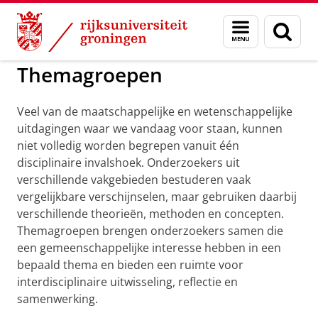
Skip
Skip
to
to
GMW
Themagroepen
Menu
Zoek
Content
Navigation
en
zoeken
Themagroepen
Veel van de maatschappelijke en wetenschappelijke
uitdagingen waar we vandaag voor staan, kunnen
niet volledig worden begrepen vanuit één
disciplinaire invalshoek. Onderzoekers uit
verschillende vakgebieden bestuderen vaak
vergelijkbare verschijnselen, maar gebruiken daarbij
verschillende theorieën, methoden en concepten.
Themagroepen brengen onderzoekers samen die
een gemeenschappelijke interesse hebben in een
bepaald thema en bieden een ruimte voor
interdisciplinaire uitwisseling, reflectie en
samenwerking.