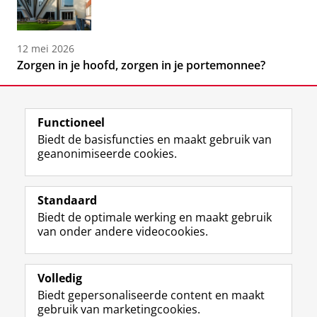
12 mei 2026
Zorgen in je hoofd, zorgen in je portemonnee?
Functioneel
Biedt de basisfuncties en maakt gebruik van
geanonimiseerde cookies.
F
L
R
I
Y
Volg de RUG
a
i
S
n
o
Standaard
c
n
S
s
u
Biedt de optimale werking en maakt gebruik
e
k
-
t
T
Studiekiezers
van onder andere videocookies.
b
e
f
a
u
Maatschappij/bedrijven
o
d
e
g
b
o
I
e
r
e
Alumni
k
n
d
a
-
Volledig
p
-
R
m
k
Biedt gepersonaliseerde content en maakt
Over ons
a
p
i
-
a
gebruik van marketingcookies.