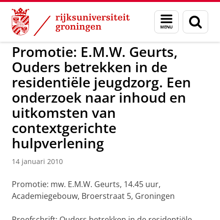
Skip
Skip
to
to
GMW
Promoties 2010
Menu
Zoek
Content
Navigation
en
zoeken
Promotie: E.M.W. Geurts,
Ouders betrekken in de
residentiële jeugdzorg. Een
onderzoek naar inhoud en
uitkomsten van
contextgerichte
hulpverlening
14 januari 2010
Promotie: mw. E.M.W. Geurts, 14.45 uur,
Academiegebouw, Broerstraat 5, Groningen
Proefschrift: Ouders betrekken in de residentiële