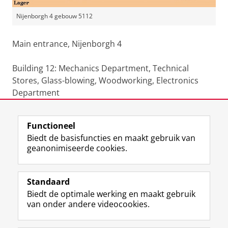
Nijenborgh 4 gebouw 5112
Main entrance, Nijenborgh 4
Building 12: Mechanics Department, Technical
Stores, Glass-blowing, Woodworking, Electronics
Department
Laatst gewijzigd:
19 maart 2026 12:50
Functioneel
Biedt de basisfuncties en maakt gebruik van
geanonimiseerde cookies.
F
L
R
I
Y
Volg de RUG
a
i
S
n
o
Standaard
c
n
S
s
u
Biedt de optimale werking en maakt gebruik
e
k
-
t
T
Studiekiezers
van onder andere videocookies.
b
e
f
a
u
Maatschappij/bedrijven
o
d
e
g
b
o
I
e
r
e