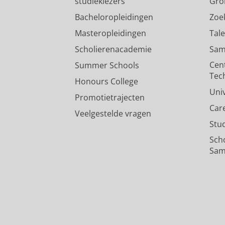
studiekiezers
Gro
Bacheloropleidingen
Zoe
Masteropleidingen
Tal
Scholierenacademie
Sam
Cen
Summer Schools
Tec
Honours College
Uni
Promotietrajecten
Car
Veelgestelde vragen
Stu
Sch
Sam