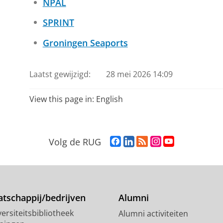
NPAL
SPRINT
Groningen Seaports
Laatst gewijzigd:
28 mei 2026 14:09
View this page in:
English
F
L
R
I
Y
Volg de RUG
a
i
S
n
o
c
n
S
s
u
e
k
-
t
T
b
e
f
a
u
o
d
e
g
b
tschappij/bedrijven
Alumni
o
I
e
r
e
ersiteitsbibliotheek
Alumni activiteiten
k
n
d
a
-