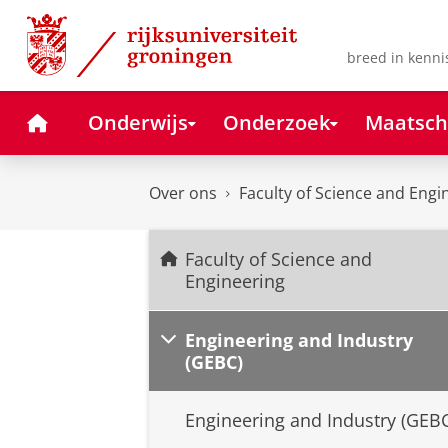
Skip
Skip
to
to
Content
Navigation
breed in kenni
Home
Onderwijs
Onderzoek
Maatsch
Over ons
Faculty of Science and Engi
Faculty of Science and
Engineering
Engineering and Industry
(GEBC)
Engineering and Industry (GEB