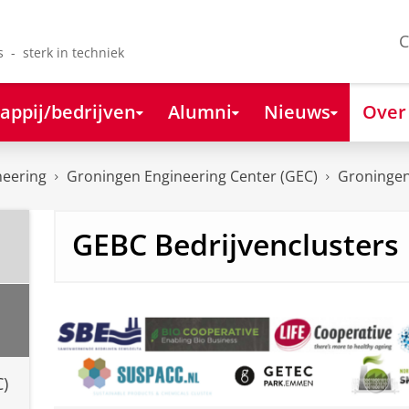
C
s - sterk in techniek
appij/bedrijven
Alumni
Nieuws
Over
neering
Groningen Engineering Center (GEC)
Groningen
GEBC Bedrijvenclusters
C)