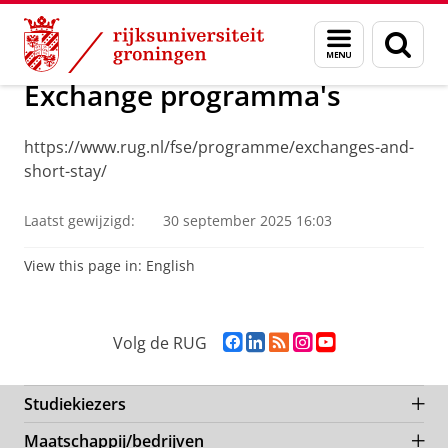
Skip
Skip
Over ons
Programmes
Menu
Zoek
to
to
en
Content
Navigation
zoeken
Exchange programma's
https://www.rug.nl/fse/programme/exchanges-and-
short-stay/
Laatst gewijzigd:
30 september 2025 16:03
View this page in:
English
F
L
R
I
Y
Volg de RUG
a
i
S
n
o
c
n
S
s
u
e
k
-
t
T
Studiekiezers
b
e
f
a
u
Maatschappij/bedrijven
o
d
e
g
b