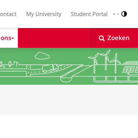
ontact
My University
Student Portal
Contr
Nederlands
English
 ons
Zoeken