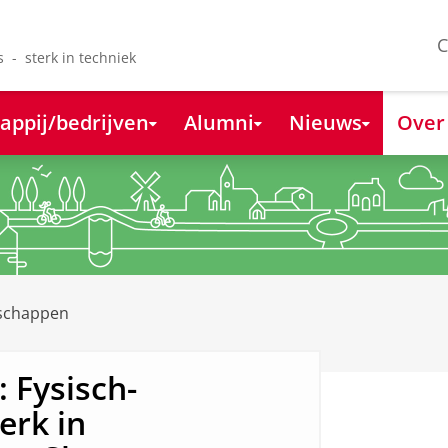
C
s - sterk in techniek
appij/bedrijven
Alumni
Nieuws
Over
nschappen
 Fysisch-
erk in