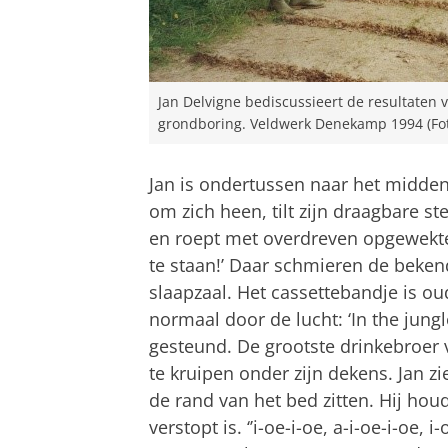
Jan Delvigne bediscussieert de resultaten 
grondboring. Veldwerk Denekamp 1994 (Fot
Jan is ondertussen naar het midden
om zich heen, tilt zijn draagbare st
en roept met overdreven opgewekte
te staan!’ Daar schmieren de beke
slaapzaal. Het cassettebandje is o
normaal door de lucht: ‘In the jung
gesteund. De grootste drinkebroer
te kruipen onder zijn dekens. Jan 
de rand van het bed zitten. Hij ho
verstopt is.
‘’i-oe-i-oe, a-i-oe-i-oe