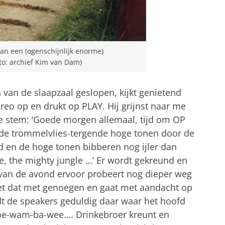
van een (ogenschijnlijk enorme)
o: archief Kim van Dam)
 van de slaapzaal geslopen, kijkt genietend
ereo op en drukt op PLAY. Hij grijnst naar me
 stem: ‘Goede morgen allemaal, tijd om OP
nde trommelvlies-tergende hoge tonen door de
ud en de hoge tonen bibberen nog ijler dan
le, the mighty jungle …’ Er wordt gekreund en
 van de avond ervoor probeert nog dieper weg
ziet dat met genoegen en gaat met aandacht op
udt de speakers geduldig daar waar het hoofd
, i-oe-wam-ba-wee….
Drinkebroer kreunt en