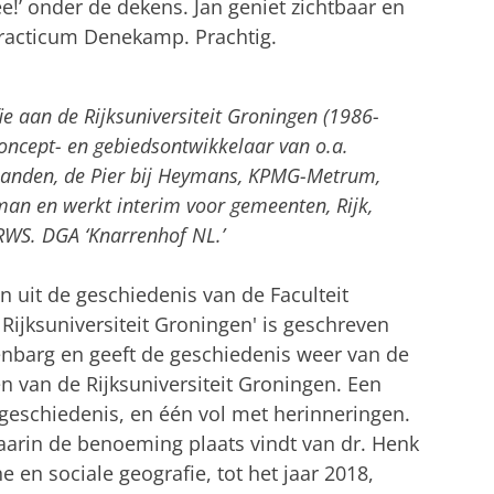
!’ onder de dekens. Jan geniet zichtbaar en
Practicum Denekamp. Prachtig.
tellingen aan
om deze video te zien
e aan de Rijksuniversiteit Groningen (1986-
concept- en gebiedsontwikkelaar van o.a.
dlanden, de Pier bij Heymans, KPMG-Metrum,
an en werkt interim voor gemeenten, Rijk,
 RWS. DGA ‘Knarrenhof NL.’
n uit de geschiedenis van de Faculteit
ijksuniversiteit Groningen' is geschreven
enbarg en geeft de geschiedenis weer van de
n van de Rijksuniversiteit Groningen. Een
eschiedenis, en één vol met herinneringen.
aarin de benoeming plaats vindt van dr. Henk
en sociale geografie, tot het jaar 2018,