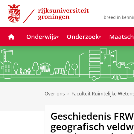
Skip
Skip
to
to
Content
Navigation
breed in kenni
Home
Onderwijs
Onderzoek
Maatsch
Over ons
Faculteit Ruimtelijke Wete
Geschiedenis FRW:
geografisch veldw