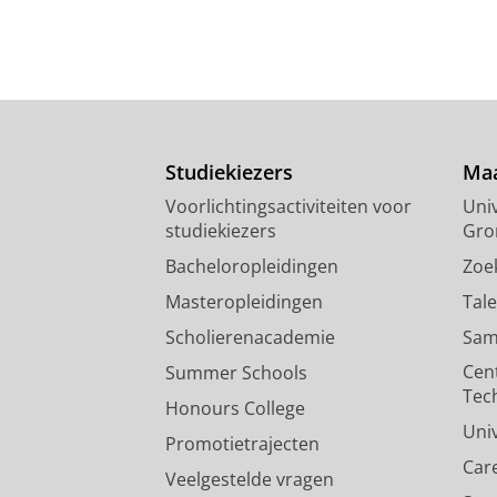
Studiekiezers
Maa
Voorlichtingsactiviteiten voor
Univ
studiekiezers
Gro
Bacheloropleidingen
Zoe
Masteropleidingen
Tal
Scholierenacademie
Sam
Cen
Summer Schools
Tec
Honours College
Uni
Promotietrajecten
Car
Veelgestelde vragen