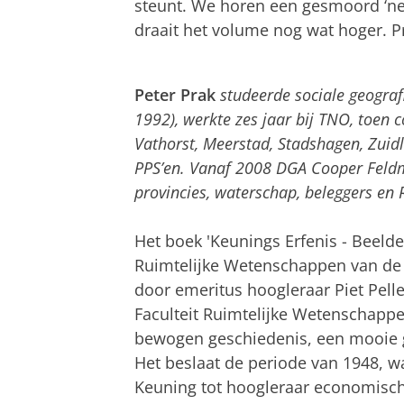
steunt. We horen een gesmoord ‘nee
draait het volume nog wat hoger. 
Tight Fit - The Lion Sleeps Tonight
Pas uw cookie ins
Peter Prak
studeerde sociale geografi
1992), werkte zes jaar bij TNO, toen 
Vathorst, Meerstad, Stadshagen, Zui
PPS’en. Vanaf 2008 DGA Cooper Feldm
provincies, waterschap, beleggers en
Het boek 'Keunings Erfenis - Beelde
Ruimtelijke Wetenschappen van de R
door emeritus hoogleraar Piet Pell
Faculteit Ruimtelijke Wetenschappe
bewogen geschiedenis, een mooie g
Het beslaat de periode van 1948, w
Keuning tot hoogleraar economische 