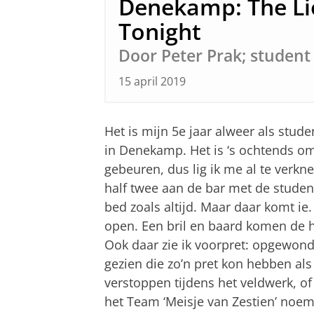
Denekamp: The Li
Tonight
Door Peter Prak; student
15 april 2019
Het is mijn 5e jaar alweer als stud
in Denekamp. Het is ‘s ochtends om 
gebeuren, dus lig ik me al te verkn
half twee aan de bar met de studen
bed zoals altijd. Maar daar komt ie
open. Een bril en baard komen de h
Ook daar zie ik voorpret: opgewon
gezien die zo’n pret kon hebben als
verstoppen tijdens het veldwerk, of 
het Team ‘Meisje van Zestien’ noemde