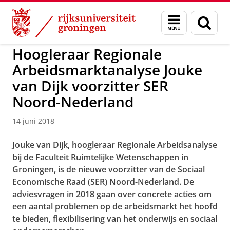
Skip
Skip
to
to
Over ons
Faculteit Ruimtelijke Wetenschappen
Menu
Zoek
Content
Navigation
en
zoeken
Hoogleraar Regionale
Arbeidsmarktanalyse Jouke
van Dijk voorzitter SER
Noord-Nederland
14 juni 2018
Jouke van Dijk, hoogleraar Regionale Arbeidsanalyse
bij de Faculteit Ruimtelijke Wetenschappen in
Groningen, is de nieuwe voorzitter van de Sociaal
Economische Raad (SER) Noord-Nederland.
De
adviesvragen in 2018 gaan over concrete acties om
een aantal problemen op de arbeidsmarkt het hoofd
te bieden, flexibilisering van het onderwijs en sociaal