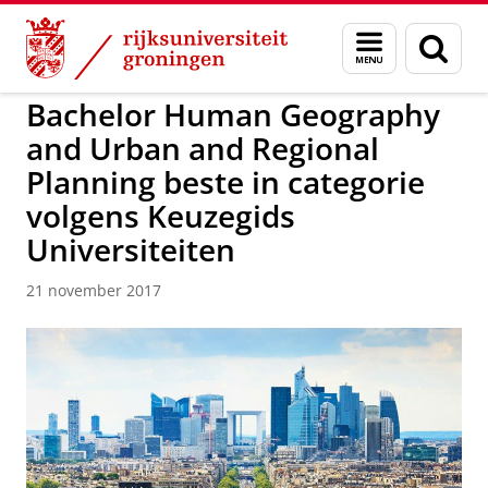
Skip
Skip
to
to
Over ons
Faculteit Ruimtelijke Wetenschappen
Menu
Zoek
Content
Navigation
en
zoeken
Bachelor Human Geography
and Urban and Regional
Planning beste in categorie
volgens Keuzegids
Universiteiten
21 november 2017