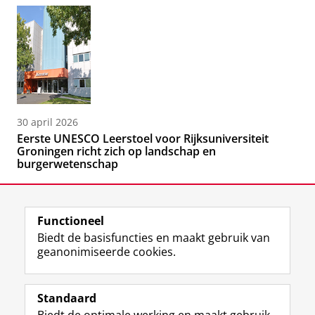
30 april 2026
Eerste UNESCO Leerstoel voor Rijksuniversiteit
Groningen richt zich op landschap en
burgerwetenschap
Functioneel
Biedt de basisfuncties en maakt gebruik van
geanonimiseerde cookies.
F
L
R
I
Y
Volg de RUG
a
i
S
n
o
Standaard
c
n
S
s
u