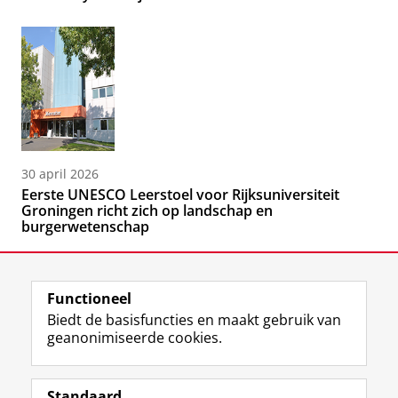
30 april 2026
Eerste UNESCO Leerstoel voor Rijksuniversiteit
Groningen richt zich op landschap en
burgerwetenschap
Functioneel
Biedt de basisfuncties en maakt gebruik van
geanonimiseerde cookies.
F
L
R
I
Y
Volg de RUG
a
i
S
n
o
Standaard