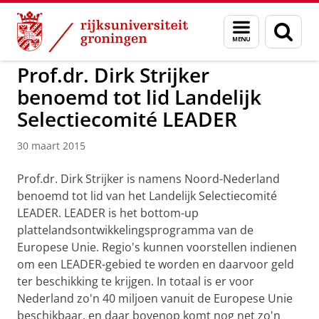
Skip
Skip
to
to
Over ons
Faculteit Ruimtelijke Wetenschappen
Menu
Zoek
Content
Navigation
en
zoeken
Prof.dr. Dirk Strijker
benoemd tot lid Landelijk
Selectiecomité LEADER
30 maart 2015
Prof.dr. Dirk Strijker is namens Noord-Nederland
benoemd tot lid van het Landelijk Selectiecomité
LEADER. LEADER is het bottom-up
plattelandsontwikkelingsprogramma van de
Europese Unie. Regio's kunnen voorstellen indienen
om een LEADER-gebied te worden en daarvoor geld
ter beschikking te krijgen. In totaal is er voor
Nederland zo'n 40 miljoen vanuit de Europese Unie
beschikbaar, en daar bovenop komt nog net zo'n