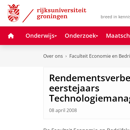
Skip
Skip
to
to
Content
Navigation
breed in kenni
Home
Onderwijs
Onderzoek
Maatsch
Over ons
Faculteit Economie en Bedr
Rendementsverbe
eerstejaars
Technologieman
08 april 2008