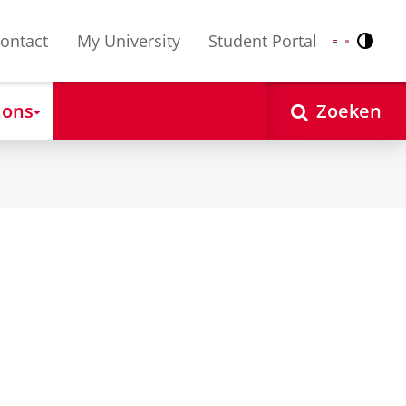
ontact
My University
Student Portal
Contr
Nederlands
English
 ons
Zoeken