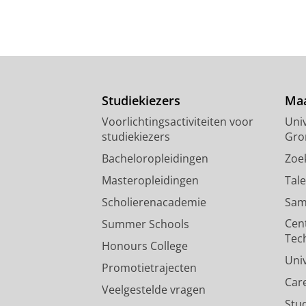
Studiekiezers
Maa
Voorlichtingsactiviteiten voor
Univ
studiekiezers
Gro
Bacheloropleidingen
Zoe
Masteropleidingen
Tal
Scholierenacademie
Sam
Cen
Summer Schools
Tec
Honours College
Uni
Promotietrajecten
Car
Veelgestelde vragen
Stu