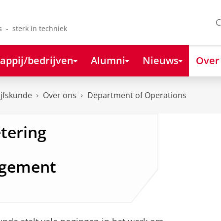
C
s - sterk in techniek
appij/bedrijven
Alumni
Nieuws
Over
ijfskunde
Over ons
Department of Operations
tering
agement