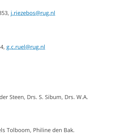
4853,
j.riezebos@rug.nl
14,
g.c.ruel@rug.nl
 der Steen, Drs. S. Sibum, Drs. W.A.
iels Tolboom, Philine den Bak.