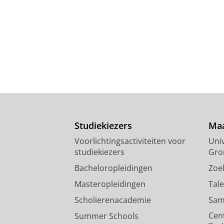
Studiekiezers
Maa
Voorlichtingsactiviteiten voor
Univ
studiekiezers
Gro
Bacheloropleidingen
Zoe
Masteropleidingen
Tal
Scholierenacademie
Sam
Cen
Summer Schools