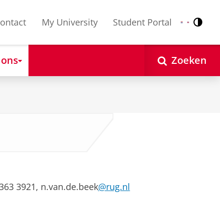
ontact
My University
Student Portal
Contr
Nederlands
English
 ons
Zoeken
-363 3921, n.van.de.beek
@rug.nl