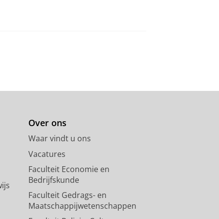
Over ons
Waar vindt u ons
Vacatures
Faculteit Economie en
Bedrijfskunde
ijs
Faculteit Gedrags- en
Maatschappijwetenschappen