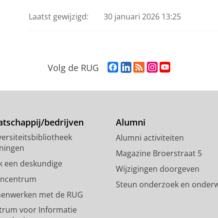
Laatst gewijzigd:
30 januari 2026 13:25
F
L
R
I
Y
Volg de RUG
a
i
S
n
o
c
n
S
s
u
e
k
-
t
T
b
e
f
a
u
o
d
e
g
b
tschappij/bedrijven
Alumni
o
I
e
r
e
ersiteitsbibliotheek
Alumni activiteiten
k
n
d
a
-
ningen
p
-
R
m
k
Magazine Broerstraat 5
a
p
i
-
a
k een deskundige
Wijzigingen doorgeven
g
a
j
a
n
encentrum
Steun onderzoek en onderw
i
g
k
c
a
enwerken met de RUG
n
i
s
c
a
a
n
u
o
l
trum voor Informatie
R
a
n
u
R