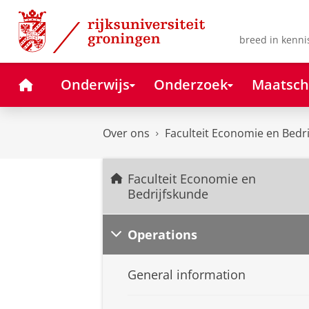
Skip
Skip
to
to
Content
Navigation
breed in kenni
Home
Onderwijs
Onderzoek
Maatsch
Over ons
Faculteit Economie en Bedr
Faculteit Economie en
Bedrijfskunde
Operations
General information