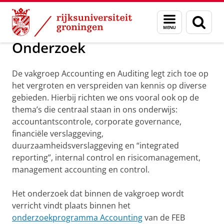
Skip
Skip
Over ons
Accounting en Auditing
Menu
Zoek
to
to
en
Content
Navigation
zoeken
Onderzoek
De vakgroep Accounting en Auditing legt zich toe op
het vergroten en verspreiden van kennis op diverse
gebieden. Hierbij richten we ons vooral ook op de
thema’s die centraal staan in ons onderwijs:
accountantscontrole, corporate governance,
financiële verslaggeving,
duurzaamheidsverslaggeving en “integrated
reporting”, internal control en risicomanagement,
management accounting en control.
Het onderzoek dat binnen de vakgroep wordt
verricht vindt plaats binnen het
onderzoekprogramma Accounting
van de FEB