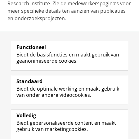
Research Institute. Zie de medewerkerspagina’s voor
meer specifieke details ten aanzien van publicaties
en onderzoeksprojecten.
Laatst gewijzigd:
30 januari 2026 13:26
Functioneel
View this page in:
English
Biedt de basisfuncties en maakt gebruik van
geanonimiseerde cookies.
F
L
R
I
Y
Volg de RUG
a
i
S
n
o
Standaard
c
n
S
s
u
Biedt de optimale werking en maakt gebruik
e
k
-
t
T
Studiekiezers
van onder andere videocookies.
b
e
f
a
u
Maatschappij/bedrijven
o
d
e
g
b
o
I
e
r
e
Alumni
k
n
d
a
-
Volledig
p
-
R
m
k
Biedt gepersonaliseerde content en maakt
Over ons
a
p
i
-
a
gebruik van marketingcookies.
g
a
j
a
n