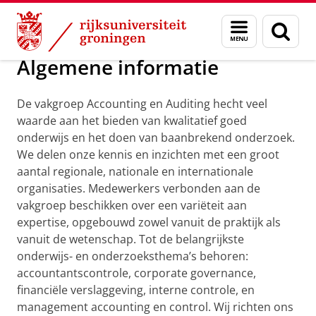
Skip
Skip
Over ons
Accounting en Auditing
Menu
Zoek
to
to
en
Content
Navigation
zoeken
Algemene informatie
De vakgroep Accounting en Auditing hecht veel
waarde aan het bieden van kwalitatief goed
onderwijs en het doen van baanbrekend onderzoek.
We delen onze kennis en inzichten met een groot
aantal regionale, nationale en internationale
organisaties. Medewerkers verbonden aan de
vakgroep beschikken over een variëteit aan
expertise, opgebouwd zowel vanuit de praktijk als
vanuit de wetenschap. Tot de belangrijkste
onderwijs- en onderzoeksthema’s behoren:
accountantscontrole, corporate governance,
financiële verslaggeving, interne controle, en
management accounting en control. Wij richten ons