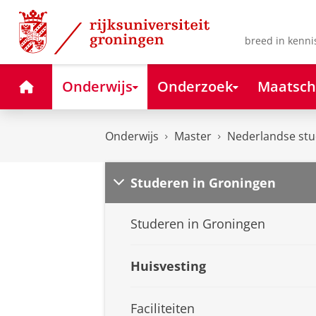
Skip
Skip
to
to
Content
Navigation
breed in kenni
Home
Onderwijs
Onderzoek
Maatsch
Onderwijs
Master
Nederlandse st
Studeren in Groningen
Studeren in Groningen
Huisvesting
Faciliteiten