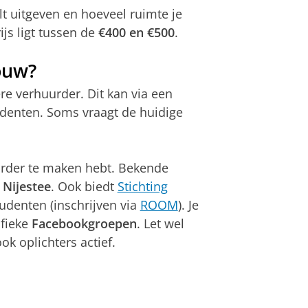
t uitgeven en hoeveel ruimte je
js ligt tussen de
€400 en €500
.
ouw?
e verhuurder. Dit kan via een
udenten. Soms vraagt de huidige
urder te maken hebt. Bekende
n
Nijestee
. Ook biedt
Stichting
udenten (inschrijven via
ROOM
). Je
ifieke
Facebookgroepen
. Let wel
ok oplichters actief.