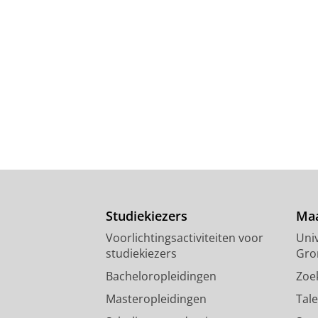
Studiekiezers
Maa
Voorlichtingsactiviteiten voor
Univ
studiekiezers
Gro
Bacheloropleidingen
Zoe
Masteropleidingen
Tal