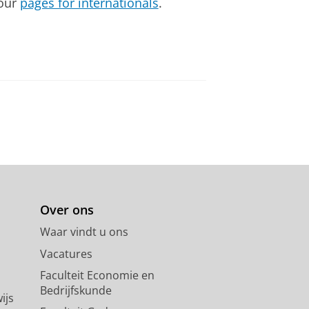
 our
pages for internationals
.
Over ons
Waar vindt u ons
Vacatures
Faculteit Economie en
Bedrijfskunde
ijs