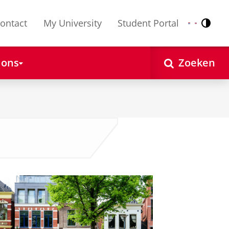
ontact
My University
Student Portal
Contr
Nederlands
English
 ons
Zoeken