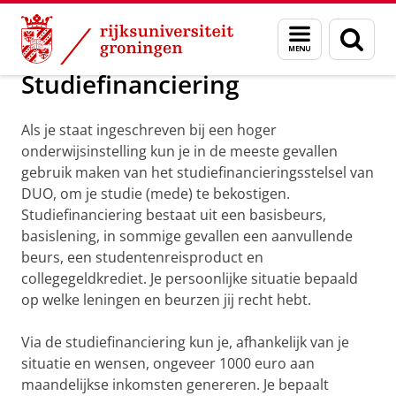
Skip
Skip
Onderwijs
Master
Nederlandse studenten
Financiën
Menu
Zoek
to
to
en
Content
Navigation
zoeken
Studiefinanciering
Als je staat ingeschreven bij een hoger
onderwijsinstelling kun je in de meeste gevallen
gebruik maken van het studiefinancieringsstelsel van
DUO, om je studie (mede) te bekostigen.
Studiefinanciering bestaat uit een basisbeurs,
basislening, in sommige gevallen een aanvullende
beurs, een studentenreisproduct en
collegegeldkrediet. Je persoonlijke situatie bepaald
op welke leningen en beurzen jij recht hebt.
Via de studiefinanciering kun je, afhankelijk van je
situatie en wensen, ongeveer 1000 euro aan
maandelijkse inkomsten genereren. Je bepaalt