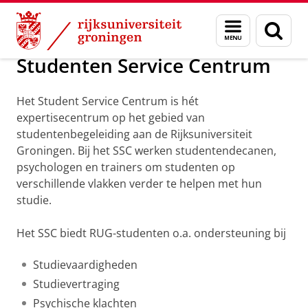
Skip
Skip
Onderwijs
Master
Nederlandse studenten
Menu
Zoek
to
to
en
Content
Navigation
zoeken
Studenten Service Centrum
Het Student Service Centrum is hét
expertisecentrum op het gebied van
studentenbegeleiding aan de Rijksuniversiteit
Groningen. Bij het SSC werken studentendecanen,
psychologen en trainers om studenten op
verschillende vlakken verder te helpen met hun
studie.
Het SSC biedt RUG-studenten o.a. ondersteuning bij
Studievaardigheden
Studievertraging
Psychische klachten