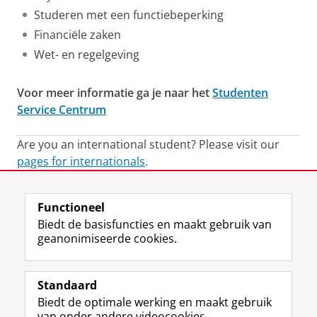
Studeren met een functiebeperking
Financiële zaken
Wet- en regelgeving
Voor meer informatie ga je naar het
Studenten
Service Centrum
Are you an international student? Please visit our
pages for internationals
.
Laatst gewijzigd:
06 maart 2020 15:18
Functioneel
Biedt de basisfuncties en maakt gebruik van
geanonimiseerde cookies.
F
L
R
I
Y
Volg de RUG
a
i
S
n
o
Standaard
c
n
S
s
u
Biedt de optimale werking en maakt gebruik
e
k
-
t
T
Studiekiezers
van onder andere videocookies.