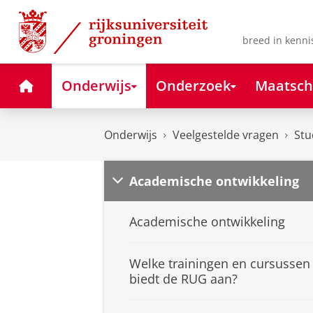
Skip
Skip
to
to
Content
Navigation
breed in kenni
Home
Onderwijs
Onderzoek
Maatsch
Onderwijs
Veelgestelde vragen
Stu
Academische ontwikkeling
Academische ontwikkeling
Welke trainingen en cursussen
biedt de RUG aan?