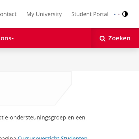
ontact
My University
Student Portal
Contr
Nederlands
English
 ons
Zoeken
iptie-ondersteuningsgroep en een
 pagina
Cursusoverzicht Studenten