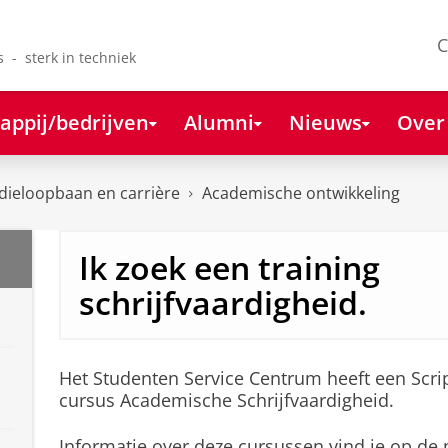
C
s - sterk in techniek
appij/bedrijven
Alumni
Nieuws
Over
dieloopbaan en carrière
Academische ontwikkeling
Ik zoek een training
schrijfvaardigheid.
Het Studenten Service Centrum heeft een Scr
cursus Academische Schrijfvaardigheid.
Informatie over deze cursussen vind je op de