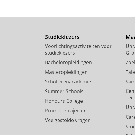
Studiekiezers
Maa
Voorlichtingsactiviteiten voor
Univ
studiekiezers
Gro
Bacheloropleidingen
Zoe
Masteropleidingen
Tal
Scholierenacademie
Sam
Cen
Summer Schools
Tec
Honours College
Uni
Promotietrajecten
Car
Veelgestelde vragen
Stu