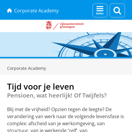
Menu
Zoek
Corporate Academy
en
zoeken
Skip
Skip
to
to
Corporate Academy
Content
Navigation
Tijd voor je leven
Pensioen, wat heerlijk! Of Twijfels?
Blij met de vrijheid? Opzien tegen de leegte? De
verandering van werk naar de volgende levensfase is
complex: afscheid van je werkomgeving, van
structuur, van je werkende ‘zelf’, van