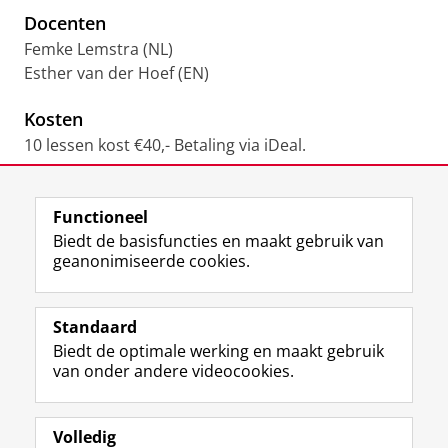
Docenten
Femke Lemstra (NL)
Esther van der Hoef (EN)
Kosten
10 lessen kost €40,- Betaling via iDeal.
Laatst gewijzigd:
21 augustus 2020 10:53
Functioneel
Biedt de basisfuncties en maakt gebruik van
geanonimiseerde cookies.
F
L
R
I
Y
Volg de RUG
a
i
S
n
o
Standaard
c
n
S
s
u
e
k
-
t
T
Studiekiezers
Biedt de optimale werking en maakt gebruik
b
e
f
a
u
van onder andere videocookies.
Maatschappij/bedrijven
o
d
e
g
b
o
I
e
r
e
Alumni
k
n
d
a
-
Volledig