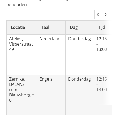
behouden.
Locatie
Taal
Dag
Tijd
D
Atelier,
Nederlands
Donderdag
12:15
11
Visserstraat
-
t/
49
13:00
20
de
(N
25
ok
Zernike,
Engels
Donderdag
12:15
11
BALANS
-
t/
ruimte,
13:00
20
Blauwborgje
de
8
(N
25
ok