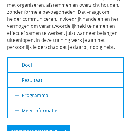
met organiseren, afstemmen en overzicht houden,
zonder formele bevoegdheden. Dat vraagt om
helder communiceren, invloedrijk handelen en het
vermogen om verantwoordelijkheid te nemen en
effectief samen te werken, juist wanneer belangen
uiteenlopen. In deze training werk je aan het
persoonlijk leiderschap dat je daarbij nodig hebt.
Doel
Deze training is voor jou als je een
Resultaat
coördinerende rol vervult binnen de
Rijksuniversiteit Groningen. Je hebt geen
Na het volgen van deze training:
Programma
formele leidinggevende positie, maar je bent
wel verantwoordelijk voor afstemming,
ben je beter in staat om persoonlijke
Tijdens de training komen onderstaande
Meer informatie
effectiviteit en leiderschap richting jezelf en
verbinding en organisatie tussen verschillende
onderwerpen aan bod:
je omgeving in te zetten;
partijen.
weet je wat jij nodig hebt om steviger in je
Persoonlijk leiderschap: vergroten van
rol te staan en meer zelfvertrouwen en