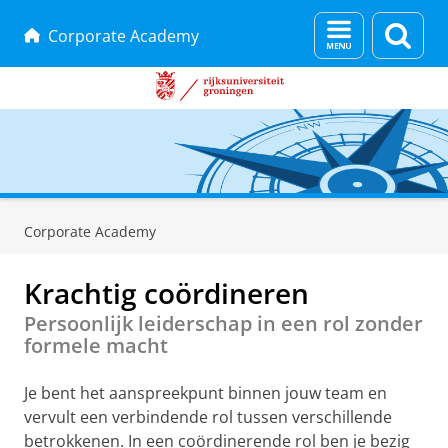
Menu
Zoek
Corporate Academy
en
zoeken
Skip
Skip
to
to
Corporate Academy
Content
Navigation
Krachtig coördineren
Persoonlijk leiderschap in een rol zonder
formele macht
Je bent het aanspreekpunt binnen jouw team en
vervult een verbindende rol tussen verschillende
betrokkenen. In een coördinerende rol ben je bezig