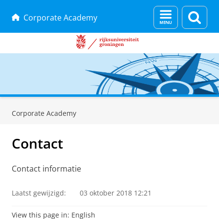
Menu
Zoek
Corporate Academy
en
zoeken
Skip
Skip
to
to
Corporate Academy
Content
Navigation
Contact
Contact informatie
Laatst gewijzigd:
03 oktober 2018 12:21
View this page in:
English