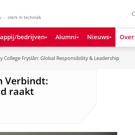
C
s - sterk in techniek
appij/bedrijven
Alumni
Nieuws
Over
ty College Fryslân: Global Responsibility & Leadership
n Verbindt:
d raakt