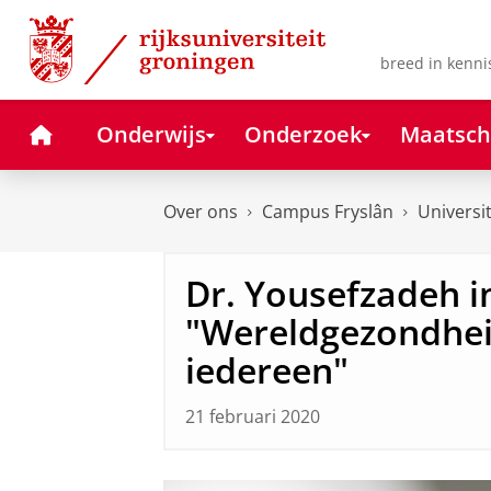
Skip
Skip
to
to
Content
Navigation
breed in kenni
Home
Onderwijs
Onderzoek
Maatsch
Over ons
Campus Fryslân
Universi
Dr. Yousefzadeh i
"Wereldgezondhei
iedereen"
21 februari 2020