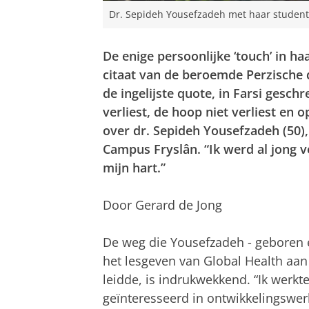
Dr. Sepideh Yousefzadeh met haar studen
De enige persoonlijke ‘touch’ in h
citaat van de beroemde Perzische d
de ingelijste quote, in Farsi gesch
verliest, de hoop niet verliest en o
over dr. Sepideh Yousefzadeh (50),
Campus Fryslân. “Ik werd al jong v
mijn hart.”
Door Gerard de Jong
De weg die Yousefzadeh - geboren e
het lesgeven van Global Health aan
leidde, is indrukwekkend. “Ik werkte
geïnteresseerd in ontwikkelingswer