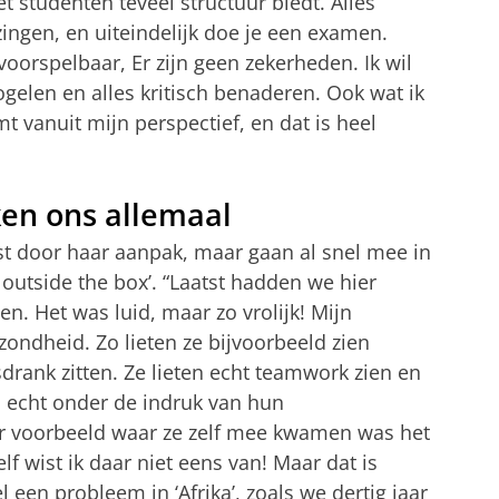
 studenten teveel structuur biedt. Alles
zingen, en uiteindelijk doe je een examen.
voorspelbaar, Er zijn geen zekerheden. Ik wil
ogelen en alles kritisch benaderen. Ook wat ik
mt vanuit mijn perspectief, en dat is heel
en ons allemaal
st door haar aanpak, maar gaan al snel mee in
outside the box’. “Laatst hadden we hier
en. Het was luid, maar zo vrolijk! Mijn
zondheid. Zo lieten ze bijvoorbeeld zien
sdrank zitten. Ze lieten echt teamwork zien en
s echt onder de indruk van hun
er voorbeeld waar ze zelf mee kwamen was het
 wist ik daar niet eens van! Maar dat is
l een probleem in ‘Afrika’, zoals we dertig jaar