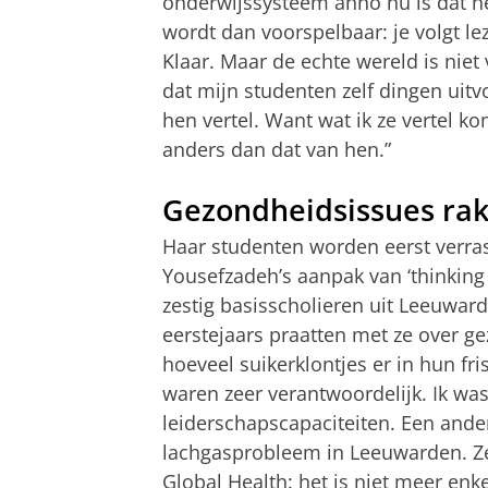
onderwijssysteem anno nu is dat het
wordt dan voorspelbaar: je volgt le
Klaar. Maar de echte wereld is niet 
dat mijn studenten zelf dingen uitv
hen vertel. Want wat ik ze vertel ko
anders dan dat van hen.”
Gezondheidsissues rak
Haar studenten worden eerst verra
Yousefzadeh’s aanpak van ‘thinking 
zestig basisscholieren uit Leeuward
eerstejaars praatten met ze over ge
hoeveel suikerklontjes er in hun fri
waren zeer verantwoordelijk. Ik wa
leiderschapscapaciteiten. Een and
lachgasprobleem in Leeuwarden. Zelf
Global Health: het is niet meer enke