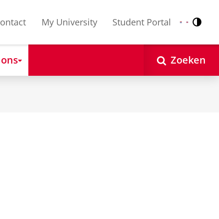
ontact
My University
Student Portal
Contr
Nederlands
English
 ons
Zoeken