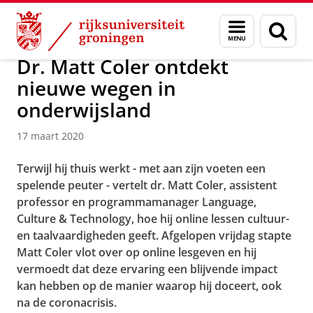
Skip
Skip
University College Fryslân: Global Responsibility &
Menu
Zoek
to
to
en
Content
Navigation
zoeken
Dr. Matt Coler ontdekt
nieuwe wegen in
onderwijsland
17 maart 2020
Terwijl hij thuis werkt - met aan zijn voeten een
spelende peuter - vertelt dr. Matt Coler, assistent
professor en programmamanager Language,
Culture & Technology, hoe hij online lessen cultuur-
en taalvaardigheden geeft. Afgelopen vrijdag stapte
Matt Coler vlot over op online lesgeven en hij
vermoedt dat deze ervaring een blijvende impact
kan hebben op de manier waarop hij doceert, ook
na de coronacrisis.