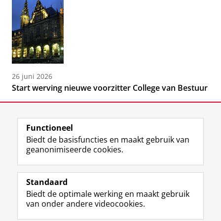
26 juni 2026
Start werving nieuwe voorzitter College van Bestuur
Functioneel
Biedt de basisfuncties en maakt gebruik van
geanonimiseerde cookies.
F
L
R
I
Y
Volg de RUG
a
i
S
n
o
Standaard
c
n
S
s
u
Biedt de optimale werking en maakt gebruik
e
k
-
t
T
Studiekiezers
van onder andere videocookies.
b
e
f
a
u
Maatschappij/bedrijven
o
d
e
g
b